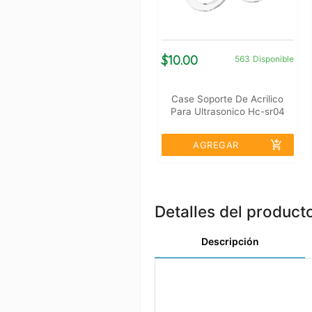
$10.00
563
Disponible
Case Soporte De Acrilico
Para Ultrasonico Hc-sr04
add_shopping_cart
AGREGAR
Detalles del product
Descripción