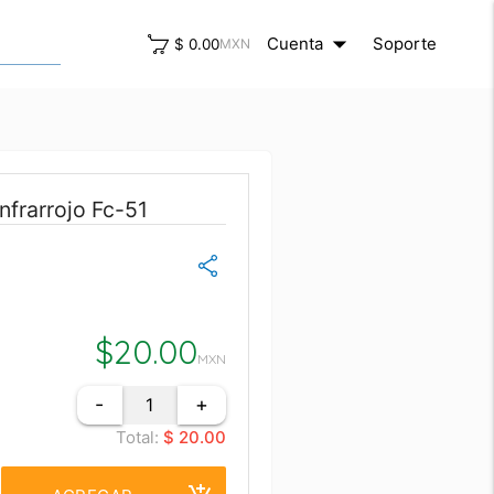
arrow_drop_down
close
Cuenta
Soporte
$ 0.00
MXN
nfrarrojo Fc-51
$
20.00
MXN
-
+
Total:
$ 20.00