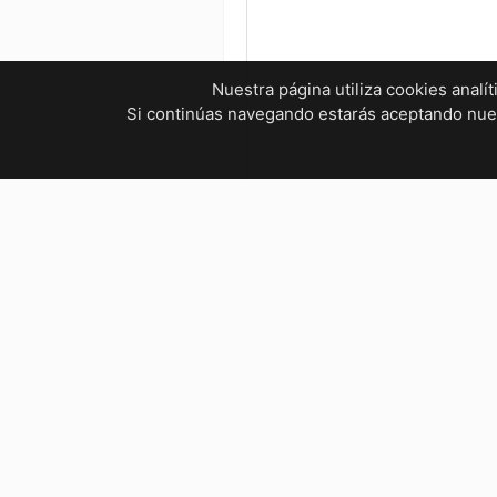
Nuestra página utiliza cookies analí
Si continúas navegando estarás aceptando nu
¿Tienes dudas? ¡Contáctanos!
mvelectronica19@gmail.com
961 299 2479
Horarios
Bienestar Social, Tuxtla Gutié
Lunes a Viernes : 9:00 AM – 5