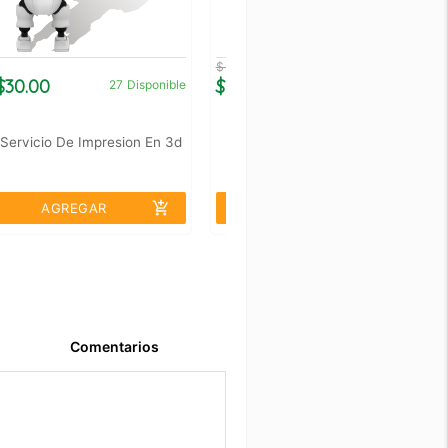
$ 30.00
$30.00
$21.00
27
Disponible
38
Disponible
Servicio De Impresion En 3d
Soporte Para Sharp Mv
Electronica
add_shopping_cart
add_shopping_cart
AGREGAR
AGREGAR
Comentarios