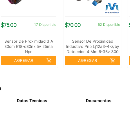
$75.00
$70.00
17
Disponible
52
Disponible
Sensor De Proximidad 3 A
Sensor De Proximidad
80cm E18-d80nk 5v 25ma
Inductivo Pnp Lj12a3-4-z/by
Npn
Deteccion 4 Mm 6-36v 300
Ma 12mmx62mm
add_shopping_cart
add_shopping_cart
AGREGAR
AGREGAR
o
Datos Técnicos
Documentos