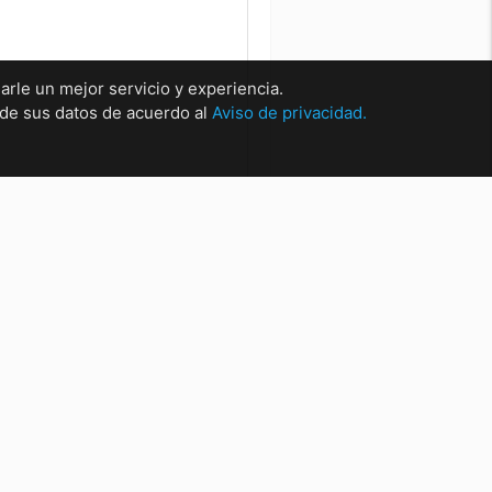
arle un mejor servicio y experiencia.
o de sus datos de acuerdo al
Aviso de privacidad.
rsales
sal Matríz Centro
sal Centro.
sal San Nicolas