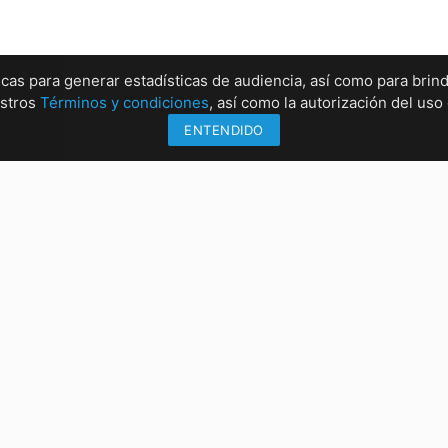
ticas para generar estadísticas de audiencia, así como para brind
estros
Términos y condiciones
, así como la autorización del us
ENTENDIDO
Información
Sucu
Métodos de envío
Sucur
Formas de pago
Sucur
Conócenos
Sucur
rrez, Chiapas
:00 PM