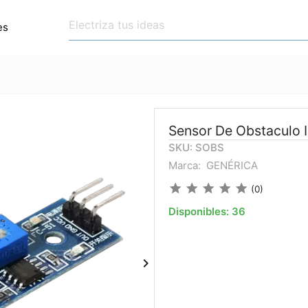
es
Sensor De Obstaculo I
SKU: SOBS
Marca:
GENÉRICA
star
star
star
star
star
(0)
Disponibles:
36