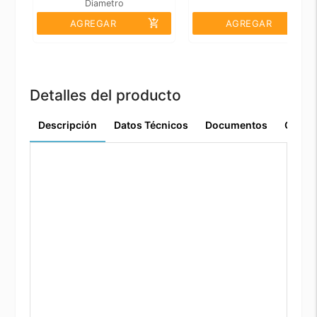
Diametro
add_shopping_cart
add_shopping_cart
AGREGAR
AGREGAR
Detalles del producto
Descripción
Datos Técnicos
Documentos
Comen