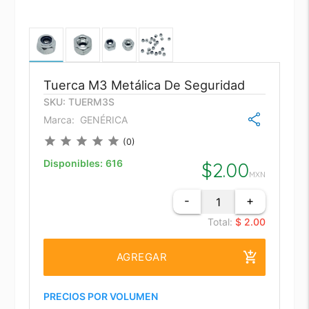
Tuerca M3 Metálica De Seguridad
SKU: TUERM3S
Marca:
GENÉRICA
star
star
star
star
star
(0)
Disponibles:
616
$
2.00
MXN
-
+
Total:
$ 2.00
add_shopping_cart
AGREGAR
PRECIOS POR VOLUMEN