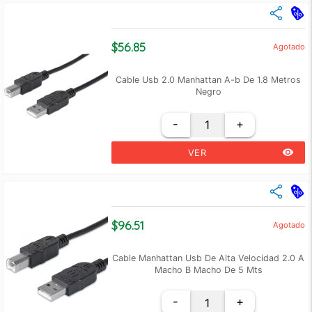
close
Cantidad
Precio Unidad
+3
$ 58.43
$56.85
Agotado
+6
$ 55.24
Cable Usb 2.0 Manhattan A-b De 1.8 Metros
Negro
-
+
remove_red_eye
VER
close
Cantidad
Precio Unidad
+3
$ 55.43
$96.51
Agotado
+6
$ 54.01
Cable Manhattan Usb De Alta Velocidad 2.0 A
Macho B Macho De 5 Mts
-
+