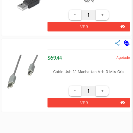
Negro
-
+
remove_red_eye
VER
close
Cantidad
Precio Unidad
+3
$ 64.46
$69.44
Agotado
+6
$ 62.24
Cable Usb 1.1 Manhattan A-b 3 Mts Gris
-
+
remove_red_eye
VER
close
Cantidad
Precio Unidad
+3
$ 67.12