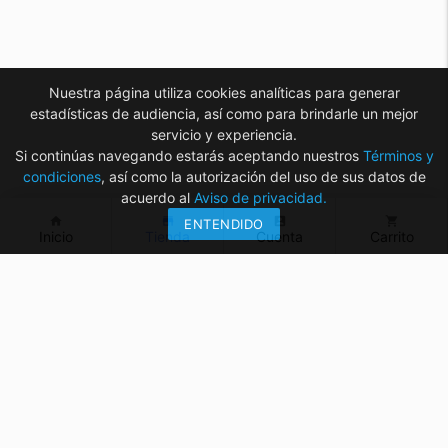
Nuestra página utiliza cookies analíticas para generar
estadísticas de audiencia, así como para brindarle un mejor
servicio y experiencia.
Si continúas navegando estarás aceptando nuestros
Términos y
condiciones
, así como la autorización del uso de sus datos de
acuerdo al
Aviso de privacidad.
home
store
account_box
shopping_cart
ENTENDIDO
Inicio
Tienda
Cuenta
Carrito
¿Tienes dudas? ¡Contáctanos!
mvelectronica19@gmail.com
961 299 2479
Horarios