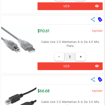
remove_red_eye
VER
close
Cantidad
Precio Unidad
+3
$ 93.30
$110.61
Agotado
+6
$ 90.08
Cable Usb 2.0 Manhattan A-b De 4.5 Mts
Plata
-
+
remove_red_eye
VER
close
Cantidad
Precio Unidad
+3
$ 107.43
$66.68
Agotado
+6
$ 99.47
Cable Usb 2.0 Manhattan A-b De 3.0 Mts