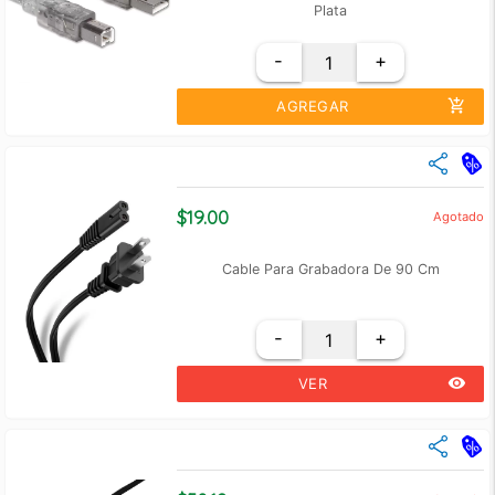
Plata
-
+
add_shopping_cart
AGREGAR
close
Cantidad
Precio Unidad
+3
$ 103.45
$19.00
Agotado
+6
$ 99.47
Cable Para Grabadora De 90 Cm
-
+
remove_red_eye
VER
close
Cantidad
Precio Unidad