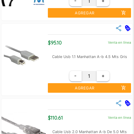
-
+
add_shopping_cart
AGREGAR
close
Cantidad
Precio Unidad
+10
$ 26.00
$95.10
Venta en línea
+50
$ 24.00
Cable Usb 1.1 Manhattan A-b 4.5 Mts Gris
-
+
add_shopping_cart
AGREGAR
close
Cantidad
Precio Unidad
+3
$ 90.96
$110.61
Venta en línea
+6
$ 86.82
Cable Usb 2.0 Manhattan A-b De 5.0 Mts