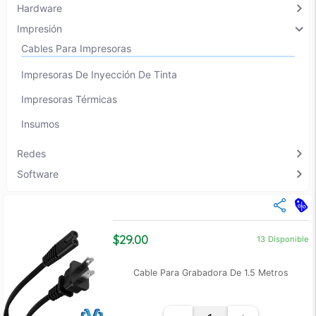
chevron_right
Hardware
chevron_right
Impresión
Cables Para Impresoras
Impresoras De Inyección De Tinta
Impresoras Térmicas
Insumos
chevron_right
Redes
chevron_right
Software
$29.00
13
Disponible
Cable Para Grabadora De 1.5 Metros