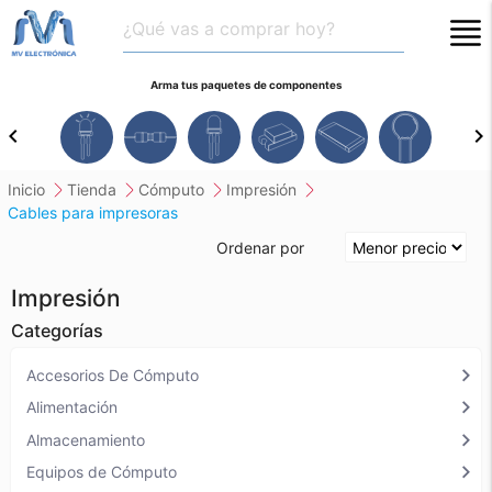
close
Arma tus paquetes de componentes
chevron_left
chevron_right
inicio
tienda
cómputo
impresión
cables para impresoras
Ordenar por
Impresión
Categorías
chevron_right
Accesorios De Cómputo
chevron_right
Alimentación
chevron_right
Almacenamiento
chevron_right
Equipos de Cómputo