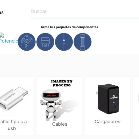
es
Arma tus paquetes de componentes
 a
cargadores
cables
usb