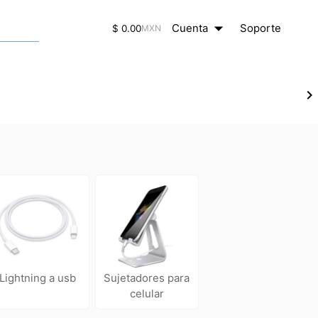
arrow_drop_down
close
Cuenta
Soporte
$ 0.00
MXN
chevron_right
lightning a usb
sujetadores para
celular