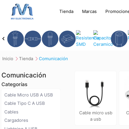
Tienda
Marcas
Promocion
chevron_left
inicio
tienda
comunicación
Comunicación
Categorías
Cable Micro USB A USB
Cable Tipo C A USB
Cables
cable micro usb
cable tipo c
a usb
Cargadores
Lightning A USB