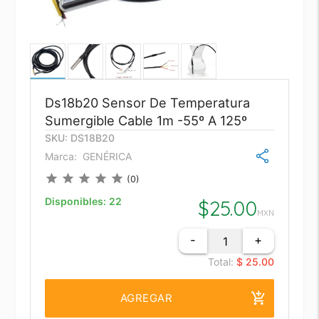
Ds18b20 Sensor De Temperatura
Sumergible Cable 1m -55º A 125º
SKU: DS18B20
Marca:
GENÉRICA
star
star
star
star
star
(0)
Disponibles:
22
$
25.00
MXN
-
+
Total:
$ 25.00
add_shopping_cart
AGREGAR