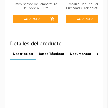
Lm35 Sensor De Temperatura
Modulo Con Led Sensor D
De -55°c A 150°c
Humedad Y Temperatura Dht
add_shopping_cart
add_shopping_cart
AGREGAR
AGREGAR
Detalles del producto
Descripción
Datos Técnicos
Documentos
Comen