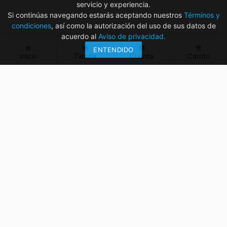
servicio y experiencia.
Si continúas navegando estarás aceptando nuestros
Términos y
condiciones
, así como la autorización del uso de sus datos de
acuerdo al
Aviso de privacidad.
home
store
account_box
shopping_cart
ENTENDIDO
Inicio
Tienda
Cuenta
Carrito
¿Tienes dudas? ¡Contáctanos!
mvelectronica19@gmail.com
961 299 2479