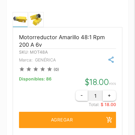
Motorreductor Amarillo 48:1 Rpm
200 A 6v
SKU: MOT48A
Marca:
GENÉRICA
star
star
star
star
star
(0)
Disponibles:
86
$
18.00
MXN
-
+
Total:
$ 18.00
add_shopping_cart
AGREGAR