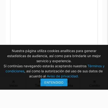
Nuestra página utiliza cookies analíticas para generar
estadísticas de audiencia, así como para brindarle un mejor
servicio y experiencia.
Si continúas navegando estarás aceptando nuestros
Términos y
condiciones
, así como la autorización del uso de sus datos de
acuerdo al
Aviso de privacidad.
home
store
account_box
shopping_cart
ENTENDIDO
Inicio
Tienda
Cuenta
Carrito