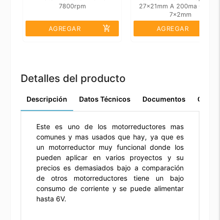
7800rpm
27x21mm A 200ma Con Ej
7x2mm
add_shopping_cart
add_shopping_cart
AGREGAR
AGREGAR
Detalles del producto
Descripción
Datos Técnicos
Documentos
Comen
Este es uno de los motorreductores mas
comunes y mas usados que hay, ya que es
un motorreductor muy funcional donde los
pueden aplicar en varios proyectos y su
precios es demasiados bajo a comparación
de otros motorreductores tiene un bajo
consumo de corriente y se puede alimentar
hasta 6V.