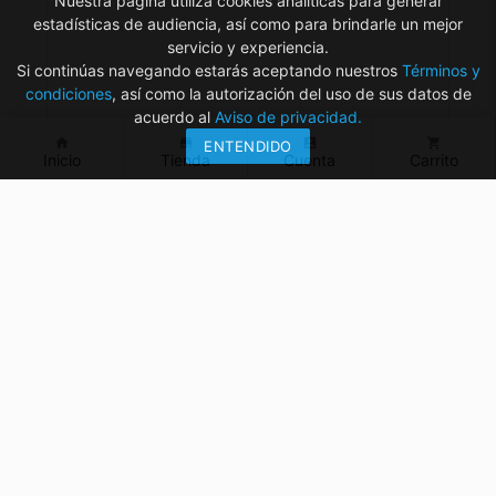
Nuestra página utiliza cookies analíticas para generar
estadísticas de audiencia, así como para brindarle un mejor
servicio y experiencia.
Si continúas navegando estarás aceptando nuestros
Términos y
condiciones
, así como la autorización del uso de sus datos de
acuerdo al
Aviso de privacidad.
home
store
account_box
shopping_cart
ENTENDIDO
Inicio
Tienda
Cuenta
Carrito
¿Tienes dudas? ¡Contáctanos!
mvelectronica19@gmail.com