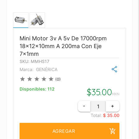
Mini Motor 3v A 5v De 17000rpm
18x12x10mm A 200ma Con Eje
7x1mm
SKU: MMHS17
Marca:
GENÉRICA
star
star
star
star
star
(0)
Disponibles:
112
$
35.00
MXN
-
+
Total:
$ 35.00
add_shopping_cart
AGREGAR