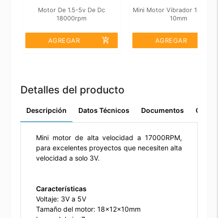
Motor De 1.5-5v De Dc
Mini Motor Vibrador 1027 3
18000rpm
10mm
add_shopping_cart
add_shopping_cart
AGREGAR
AGREGAR
Detalles del producto
Descripción
Datos Técnicos
Documentos
Comen
Mini motor de alta velocidad a 17000RPM,
para excelentes proyectos que necesiten alta
velocidad a solo 3V.
Características
Voltaje: 3V a 5V
Tamaño del motor: 18x12x10mm