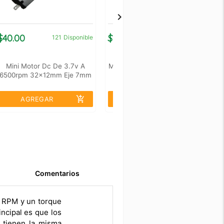
$40.00
$105.00
$
121
Disponible
3
Disponible
Mini Motor Dc De 3.7v A
Micromotorreductor 298:1 6v
M
6500rpm 32x12mm Eje 7mm
73 Rpm
add_shopping_cart
add_shopping_cart
AGREGAR
AGREGAR
Comentarios
0 RPM y un torque
ncipal es que los
 tienen la misma