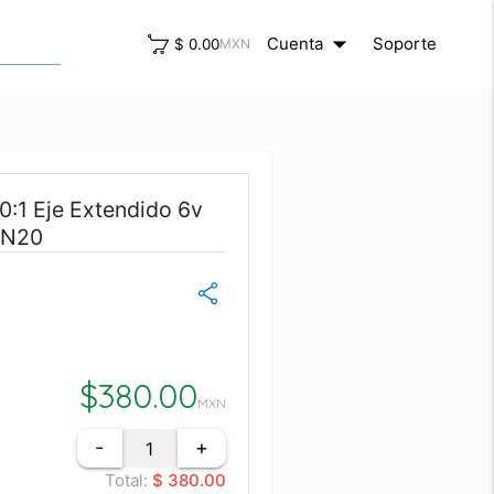
arrow_drop_down
close
Cuenta
Soporte
$ 0.00
MXN
0:1 Eje Extendido 6v
 N20
$
380.00
MXN
-
+
Total:
$ 380.00