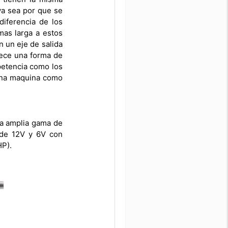
ya sea por que se
iferencia de los
mas larga a estos
 un eje de salida
rece una forma de
petencia como los
guna maquina como
na amplia gama de
 de 12V y 6V con
HP).