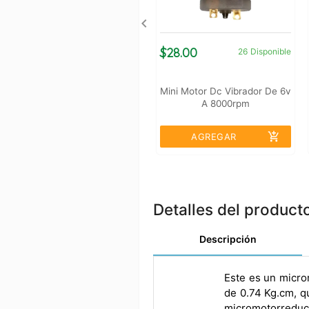
$28.00
26
Disponible
Mini Motor Dc Vibrador De 6v
A 8000rpm
add_shopping_cart
AGREGAR
Detalles del product
Descripción
Este es un micro
de 0.74 Kg.cm, q
micromotorreduc