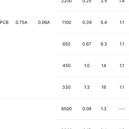
2200
0.25
3.5
1.4
PCB
0.75A
0.06A
1100
0.39
5.4
1.1
650
0.67
9.3
1.1
450
1.0
14
1.1
330
1.3
18
1.1
6500
0.09
1.3
---