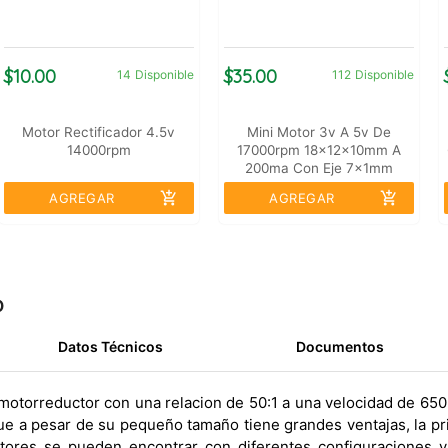
$10.00
$35.00
14
Disponible
112
Disponible
Motor Rectificador 4.5v
Mini Motor 3v A 5v De
14000rpm
17000rpm 18x12x10mm A
200ma Con Eje 7x1mm
add_shopping_cart
add_shopping_cart
AGREGAR
AGREGAR
o
Datos Técnicos
Documentos
motorreductor con una relacion de 50:1 a una velocidad de 65
ue a pesar de su pequeño tamaño tiene grandes ventajas, la pri
tores se pueden encontrar con diferentes configuraciones y