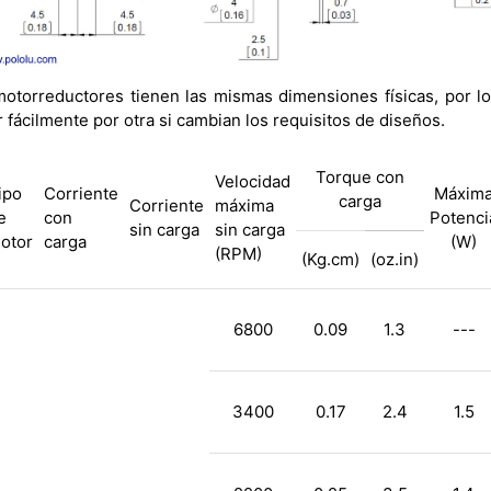
otorreductores tienen las mismas dimensiones físicas, por l
fácilmente por otra si cambian los requisitos de diseños.
Torque con
Velocidad
ipo
Corriente
Máxim
carga
Corriente
máxima
e
con
Potenci
sin carga
sin carga
otor
carga
(W)
(RPM)
(Kg.cm)
(oz.in)
6800
0.09
1.3
---
3400
0.17
2.4
1.5