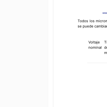
Todos los microm
se puede cambiar 
Voltaje
T
nominal
d
m