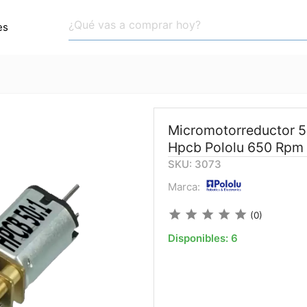
es
Micromotorreductor 5
Hpcb Pololu 650 Rpm
SKU: 3073
Marca:
star
star
star
star
star
(0)
Disponibles:
6