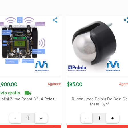
1,900.00
$85.00
Agotado
Agot
local_shipping
vío gratis
Mini Zumo Robot 32u4 Pololu
Rueda Loca Pololu De Bola De
Metal 3/4"
-
+
-
+