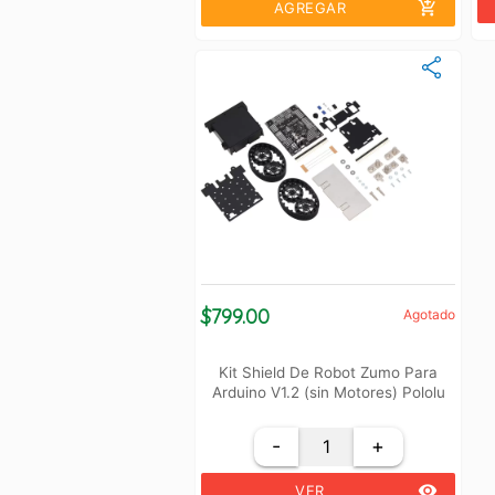
add_shopping_cart
AGREGAR
$799.00
Agotado
Kit Shield De Robot Zumo Para
Arduino V1.2 (sin Motores) Pololu
-
+
remove_red_eye
VER