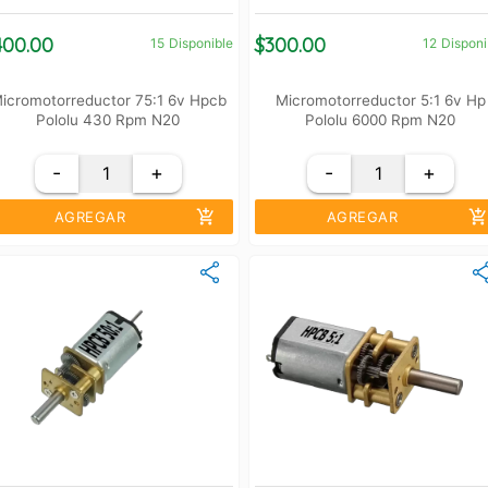
400.00
$300.00
15
Disponible
12
Disponi
icromotorreductor 75:1 6v Hpcb
Micromotorreductor 5:1 6v Hp
Pololu 430 Rpm N20
Pololu 6000 Rpm N20
-
+
-
+
add_shopping_cart
add_shopping_cart
AGREGAR
AGREGAR