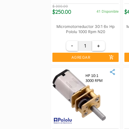
$ 300.00
$250.00
$
41
Disponible
Micromotorreductor 30:1 6v Hp
M
Pololu 1000 Rpm N20
-
+
add_shopping_cart
AGREGAR