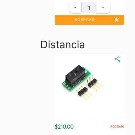
-
+
add_shopping_cart
AGREGAR
Distancia
$210.00
Agotado