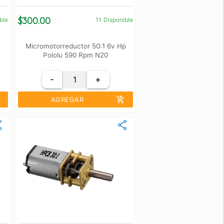
$300.00
ble
11
Disponible
Micromotorreductor 50:1 6v Hp
Pololu 590 Rpm N20
-
+
add_shopping_cart
AGREGAR