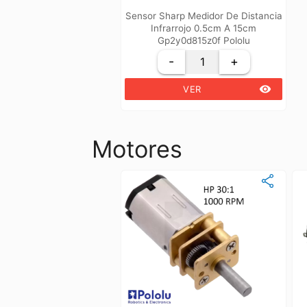
Sensor Sharp Medidor De Distancia
Infrarrojo 0.5cm A 15cm
Gp2y0d815z0f Pololu
-
+
remove_red_eye
VER
Motores