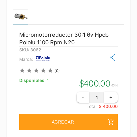
Micromotorreductor 30:1 6v Hpcb
Pololu 1100 Rpm N20
SKU: 3062
Marca:
star
star
star
star
star
(0)
Disponibles:
1
$
400.00
MXN
-
+
Total:
$ 400.00
add_shopping_cart
AGREGAR