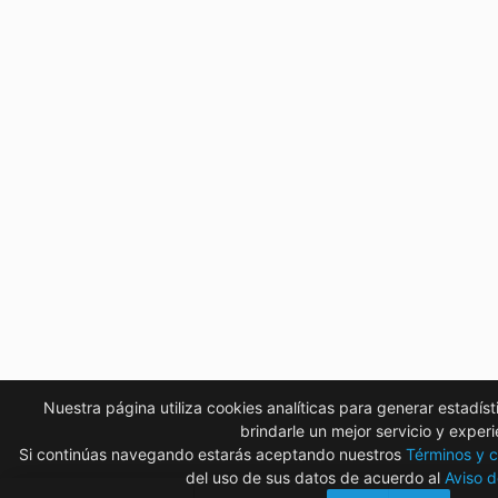
Nuestra página utiliza cookies analíticas para generar estadís
brindarle un mejor servicio y experi
Si continúas navegando estarás aceptando nuestros
Términos y c
del uso de sus datos de acuerdo al
Aviso d