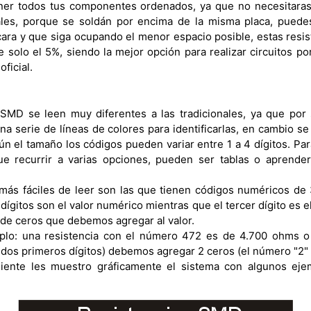
er todos tus componentes ordenados, ya que no necesitaras r
les, porque se soldán por encima de la misma placa, puedes
cara y que siga ocupando el menor espacio posible, estas resis
e solo el 5%, siendo la mejor opción para realizar circuitos p
ficial.
 SMD se leen muy diferentes a las tradicionales, ya que po
una serie de líneas de colores para identificarlas, en cambio s
n el tamaño los códigos pueden variar entre 1 a 4 dígitos. Par
e recurrir a varias opciones, pueden ser tablas o aprender 
 más fáciles de leer son las que tienen códigos numéricos de 3 
dígitos son el valor numérico mientras que el tercer dígito es el
d de ceros que debemos agregar al valor.
lo: una resistencia con el número 472 es de 4.700 ohms o 
dos primeros dígitos) debemos agregar 2 ceros (el número "2" d
guiente les muestro gráficamente el sistema con algunos eje