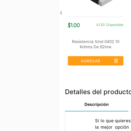
$1.00
4130
Disponible
Resistencia Smd 0402 10
Kohms De 62mw
add_shopping_cart
AGREGAR
Detalles del product
Descripción
Si lo que quiere
la mejor opción