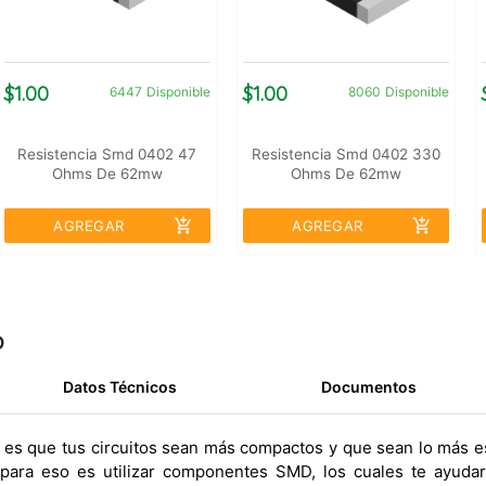
$1.00
$1.00
6447
Disponible
8060
Disponible
Resistencia Smd 0402 47
Resistencia Smd 0402 330
Ohms De 62mw
Ohms De 62mw
add_shopping_cart
add_shopping_cart
AGREGAR
AGREGAR
o
Datos Técnicos
Documentos
s es que tus circuitos sean más compactos y que sean lo más es
 para eso es utilizar componentes SMD, los cuales te ayuda