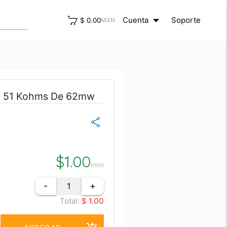
arrow_drop_down
close
Cuenta
Soporte
$ 0.00
MXN
2 51 Kohms De 62mw
$
1.00
MXN
-
+
Total:
$ 1.00