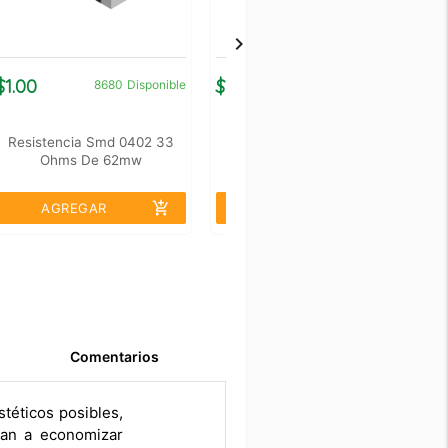
$1.00
$1.00
$
8680
Disponible
9136
Disponible
Resistencia Smd 0402 33
Resistencia Smd 0402 510
Ohms De 62mw
Kohms De 62mw
add_shopping_cart
add_shopping_cart
AGREGAR
AGREGAR
Comentarios
téticos posibles,
ran a economizar