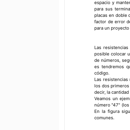
espacio y manten
para sus termina
placas en doble 
factor de error d
para un proyecto o
Las resistencias
posible colocar 
de números, segú
es tendremos qu
código.
Las resistencias
los dos primeros 
decir, la cantida
Veamos un ejemp
número "47" (los 
En la figura si
comunes.