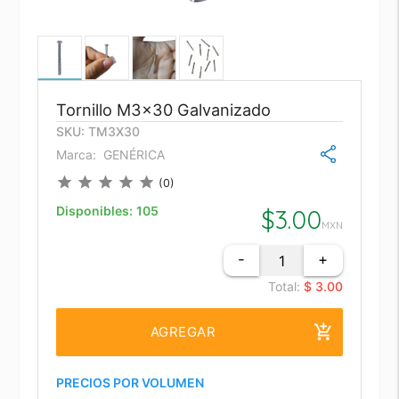
Tornillo M3x30 Galvanizado
SKU: TM3X30
Marca:
GENÉRICA
star
star
star
star
star
(0)
Disponibles:
105
$
3.00
MXN
-
+
Total:
$ 3.00
add_shopping_cart
AGREGAR
PRECIOS POR VOLUMEN