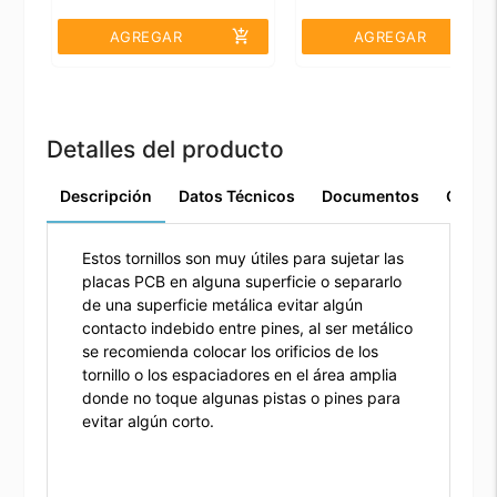
add_shopping_cart
add_shopping_cart
AGREGAR
AGREGAR
Detalles del producto
Descripción
Datos Técnicos
Documentos
Comen
Estos tornillos son muy útiles para sujetar las
placas PCB en alguna superficie o separarlo
de una superficie metálica evitar algún
contacto indebido entre pines, al ser metálico
se recomienda colocar los orificios de los
tornillo o los espaciadores en el área amplia
donde no toque algunas pistas o pines para
evitar algún corto.