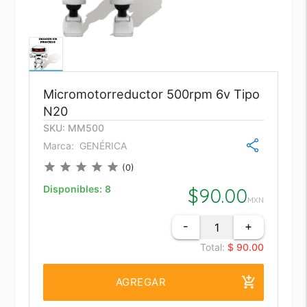
Micromotorreductor 500rpm 6v Tipo
N20
SKU: MM500
Marca:
GENÉRICA
star
star
star
star
star
(0)
Disponibles:
8
$
90.00
MXN
-
+
Total:
$ 90.00
add_shopping_cart
AGREGAR