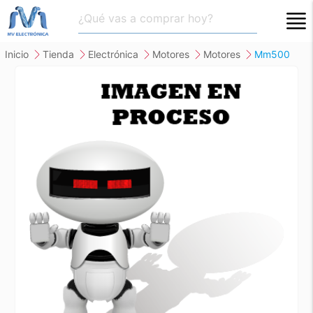
close
inicio
tienda
electrónica
motores
motores
mm500