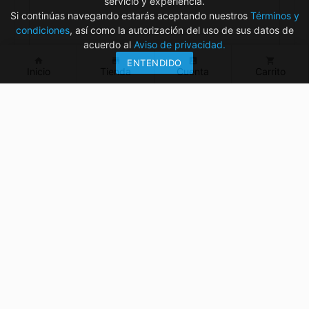
servicio y experiencia.
Si continúas navegando estarás aceptando nuestros
Términos y
condiciones
, así como la autorización del uso de sus datos de
acuerdo al
Aviso de privacidad.
home
store
account_box
shopping_cart
ENTENDIDO
Inicio
Tienda
Cuenta
Carrito
¿Tienes dudas? ¡Contáctanos!
mvelectronica19@gmail.com
961 299 2479