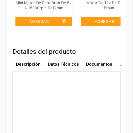
Mini Motor Dc Para Dron De 5v
Motor De 12v De Dc Tipo
A 15000rpm 6x12mm
Braun
add_shopping_cart
add_shopping_cart
AGREGAR
AGREGAR
Detalles del producto
Descripción
Datos Técnicos
Documentos
Comen