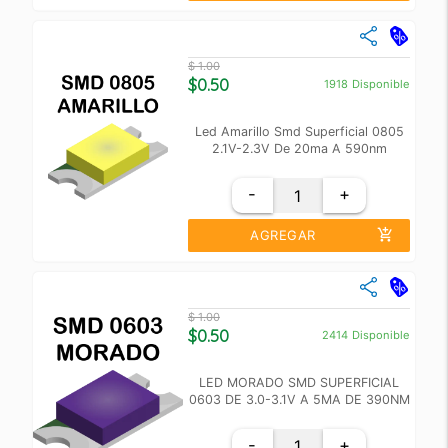
close
Cantidad
Precio Unidad
$ 1.00
+10
$ 0.60
$0.50
1918
Disponible
+100
$ 0.55
Led Amarillo Smd Superficial 0805
2.1V-2.3V De 20ma A 590nm
-
+
add_shopping_cart
AGREGAR
close
Cantidad
Precio Unidad
$ 1.00
+10
$ 0.60
$0.50
2414
Disponible
+100
$ 0.55
LED MORADO SMD SUPERFICIAL
0603 DE 3.0-3.1V A 5MA DE 390NM
-
+