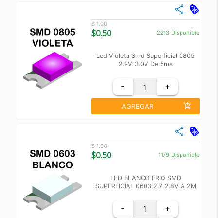
close
Cantidad
Precio Unidad
$ 1.00
+10
$ 0.60
$0.50
2213
Disponible
+100
$ 0.55
Led Violeta Smd Superficial 0805
2.9V-3.0V De 5ma
-
+
add_shopping_cart
AGREGAR
close
Cantidad
Precio Unidad
$ 1.00
+10
$ 0.60
$0.50
1179
Disponible
+100
$ 0.55
LED BLANCO FRIO SMD
SUPERFICIAL 0603 2.7-2.8V A 2M
-
+