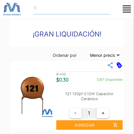
close
¡GRAN LIQUIDACIÓN!
Ordenar por
$ 1.00
$0.30
1267
Disponible
121 120pf 0.12nf Capacitor
Cerámico
-
+
add_shopping_cart
AGREGAR