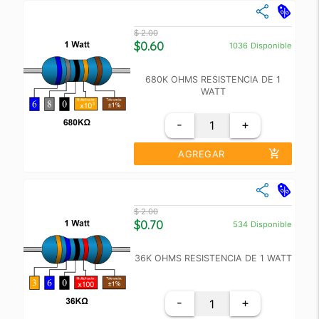
close
Cantidad
Precio Unidad
$ 2.00
+10
$ 1.50
$0.60
1036
Disponible
+100
$ 1.00
680K OHMS RESISTENCIA DE 1
WATT
-
+
add_shopping_cart
AGREGAR
close
Cantidad
Precio Unidad
$ 2.00
+10
$ 1.50
$0.70
534
Disponible
+100
$ 1.00
36K OHMS RESISTENCIA DE 1 WATT
-
+