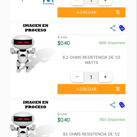
add_shopping_cart
AGREGAR
close
Cantidad
Precio Unidad
$ 1.50
+10
$ 0.50
$0.40
1868
Disponible
+100
$ 0.40
6.2 OHMS RESISTENCIA DE 1/2
WATTS
-
+
add_shopping_cart
AGREGAR
close
Cantidad
Precio Unidad
$ 1.50
+10
$ 1.00
$0.40
1651
Disponible
+100
$ 0.70
82 OHMS RESISTENCIA DE 1/2