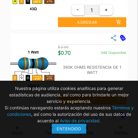
-
+
add_shopping_cart
AGREGAR
close
Cantidad
Precio Unidad
$ 2.00
+10
$ 1.50
$0.70
348
Disponible
+100
$ 1.00
390K OHMS RESISTENCIA DE 1
WATT
-
+
Nuestra página utiliza cookies analíticas para generar
estadísticas de audiencia, así como para brindarle un mejor
add_shopping_cart
AGREGAR
servicio y experiencia.
Si continúas navegando estarás aceptando nuestros
Términos y
close
condiciones
, así como la autorización del uso de sus datos de
acuerdo al
Aviso de privacidad.
Cantidad
Precio Unidad
$ 2.00
home
store
account_box
shopping_cart
ENTENDIDO
+10
$ 1.50
$0.70
3221
Disponible
Inicio
Tienda
Cuenta
Carrito
+100
$ 1.00