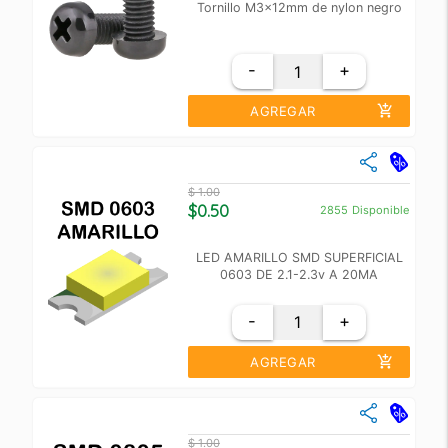
Tornillo M3x12mm de nylon negro
-
+
add_shopping_cart
AGREGAR
close
Cantidad
Precio Unidad
$ 1.00
+10
$ 0.80
$0.50
2855
Disponible
+100
$ 0.60
LED AMARILLO SMD SUPERFICIAL
0603 DE 2.1-2.3v A 20MA
-
+
add_shopping_cart
AGREGAR
close
Cantidad
Precio Unidad
$ 1.00