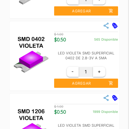
add_shopping_cart
AGREGAR
close
Cantidad
Precio Unidad
$ 1.00
+10
$ 0.60
$0.50
565
Disponible
+100
$ 0.55
LED VIOLETA SMD SUPERFICIAL
0402 DE 2.8-3V A 5MA
-
+
add_shopping_cart
AGREGAR
close
Cantidad
Precio Unidad
$ 1.00
+10
$ 0.60
$0.50
1999
Disponible
+100
$ 0.55
LED VIOLETA SMD SUPERFICIAL