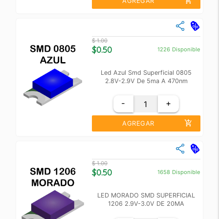
add_shopping_cart
AGREGAR
close
Cantidad
Precio Unidad
$ 1.00
+10
$ 0.60
$0.50
1226
Disponible
+100
$ 0.55
Led Azul Smd Superficial 0805
2.8V-2.9V De 5ma A 470nm
-
+
add_shopping_cart
AGREGAR
close
Cantidad
Precio Unidad
$ 1.00
+10
$ 0.60
$0.50
1658
Disponible
+100
$ 0.55
LED MORADO SMD SUPERFICIAL
1206 2.9V-3.0V DE 20MA