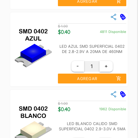
add_shopping_cart
AGREGAR
close
Cantidad
Precio Unidad
$ 1.00
+10
$ 1.00
$0.40
4811
Disponible
+100
$ 0.70
LED AZUL SMD SUPERFICIAL 0402
DE 2.8-2.9V A 20MA DE 460NM
-
+
add_shopping_cart
AGREGAR
close
Cantidad
Precio Unidad
$ 1.00
+10
$ 0.70
$0.40
1962
Disponible
+100
$ 0.50
LED BLANCO CALIDO SMD
SUPERFICIAL 0402 2.9-3.0V A 5MA