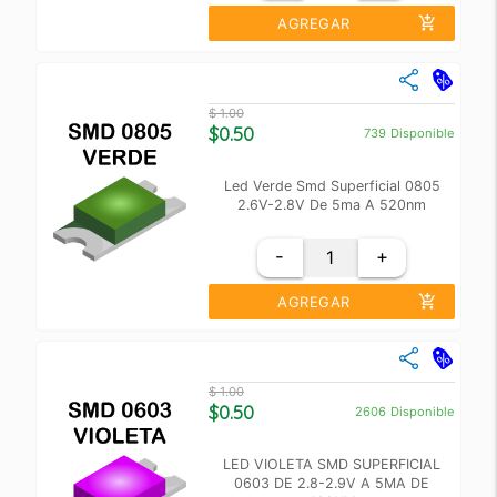
add_shopping_cart
AGREGAR
close
Cantidad
Precio Unidad
$ 1.00
+10
$ 0.60
$0.50
739
Disponible
+100
$ 0.55
Led Verde Smd Superficial 0805
2.6V-2.8V De 5ma A 520nm
-
+
add_shopping_cart
AGREGAR
close
Cantidad
Precio Unidad
$ 1.00
+10
$ 0.60
$0.50
2606
Disponible
+100
$ 0.55
LED VIOLETA SMD SUPERFICIAL
0603 DE 2.8-2.9V A 5MA DE