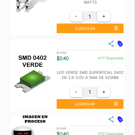
WATTS
-
+
add_shopping_cart
AGREGAR
close
Cantidad
Precio Unidad
$ 1.00
+10
$ 1.00
$0.40
4177
Disponible
+100
$ 0.70
LED VERDE SMD SUPERFICIAL 0402
DE 2.9-3.0V A 5MA DE 520NM
-
+
add_shopping_cart
AGREGAR
close
Cantidad
Precio Unidad
$ 1.50
+10
$ 0.70
$0.40
1772
Disponible