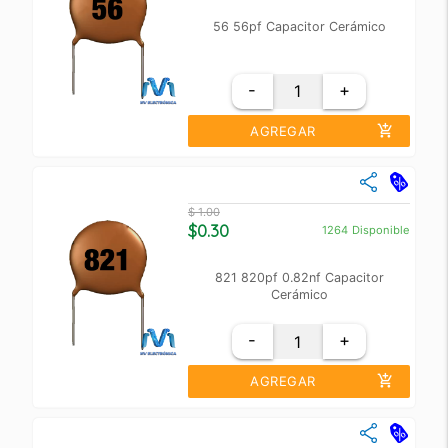
56 56pf Capacitor Cerámico
-
+
add_shopping_cart
AGREGAR
close
Cantidad
Precio Unidad
$ 1.00
+10
$ 0.50
$0.30
1264
Disponible
+100
$ 0.40
821 820pf 0.82nf Capacitor
Cerámico
-
+
add_shopping_cart
AGREGAR
close