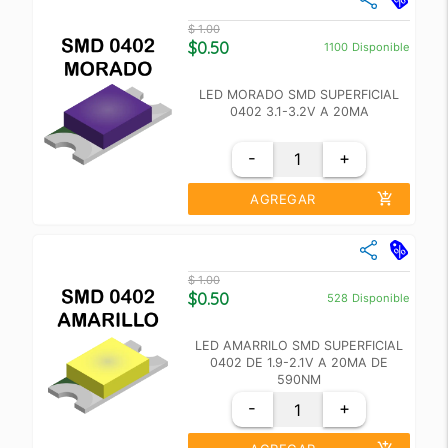
Cantidad
Precio Unidad
$ 1.00
+10
$ 0.60
$0.50
1100
Disponible
+100
$ 0.55
LED MORADO SMD SUPERFICIAL
0402 3.1-3.2V A 20MA
-
+
add_shopping_cart
AGREGAR
close
Cantidad
Precio Unidad
$ 1.00
+10
$ 0.60
$0.50
528
Disponible
+100
$ 0.55
LED AMARRILO SMD SUPERFICIAL
0402 DE 1.9-2.1V A 20MA DE
590NM
-
+