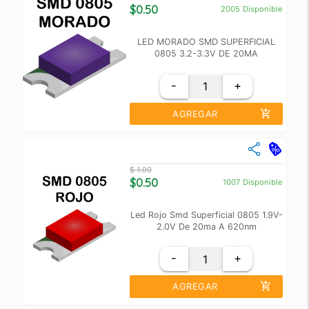
+10
$ 0.60
$0.50
2005
Disponible
+100
$ 0.55
LED MORADO SMD SUPERFICIAL
0805 3.2-3.3V DE 20MA
-
+
add_shopping_cart
AGREGAR
close
Cantidad
Precio Unidad
$ 1.00
+10
$ 0.60
$0.50
1007
Disponible
+100
$ 0.55
Led Rojo Smd Superficial 0805 1.9V-
2.0V De 20ma A 620nm
-
+
add_shopping_cart
AGREGAR