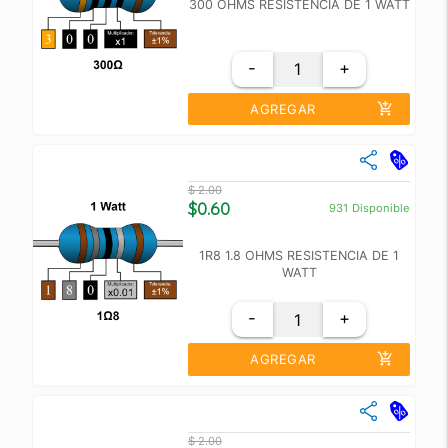
300 OHMS RESISTENCIA DE 1 WATT
-
+
add_shopping_cart
AGREGAR
close
Cantidad
Precio Unidad
$ 2.00
+10
$ 1.50
$0.60
931
Disponible
+100
$ 1.00
1R8 1.8 OHMS RESISTENCIA DE 1
WATT
-
+
add_shopping_cart
AGREGAR
close
Cantidad
Precio Unidad
$ 2.00