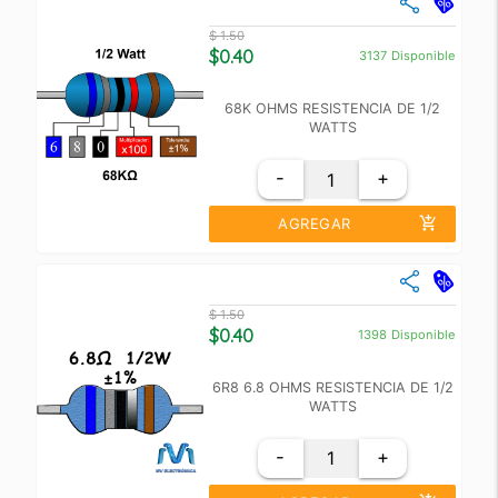
Cantidad
Precio Unidad
$ 1.50
+10
$ 0.70
$0.40
3137
Disponible
+100
$ 0.50
68K OHMS RESISTENCIA DE 1/2
WATTS
-
+
add_shopping_cart
AGREGAR
close
Cantidad
Precio Unidad
$ 1.50
+10
$ 1.00
$0.40
1398
Disponible
+100
$ 0.70
6R8 6.8 OHMS RESISTENCIA DE 1/2
WATTS
-
+