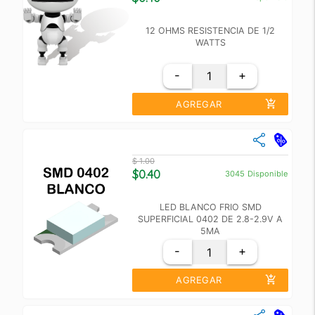
+100
$ 0.50
12 OHMS RESISTENCIA DE 1/2
WATTS
-
+
add_shopping_cart
AGREGAR
close
Cantidad
Precio Unidad
$ 1.00
+10
$ 1.00
$0.40
3045
Disponible
+100
$ 0.70
LED BLANCO FRIO SMD
SUPERFICIAL 0402 DE 2.8-2.9V A
5MA
-
+
add_shopping_cart
AGREGAR
close