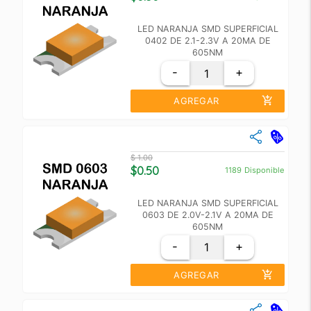
+30
$ 1.00
LED NARANJA SMD SUPERFICIAL
0402 DE 2.1-2.3V A 20MA DE
605NM
-
+
add_shopping_cart
AGREGAR
close
Cantidad
Precio Unidad
$ 1.00
+10
$ 0.60
$0.50
1189
Disponible
+100
$ 0.55
LED NARANJA SMD SUPERFICIAL
0603 DE 2.0V-2.1V A 20MA DE
605NM
-
+
add_shopping_cart
AGREGAR
close