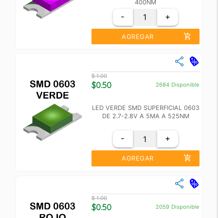
400NM
-
+
add_shopping_cart
AGREGAR
close
Cantidad
Precio Unidad
$ 1.00
+10
$ 0.60
$0.50
2684
Disponible
+100
$ 0.55
LED VERDE SMD SUPERFICIAL 0603
DE 2.7-2.8V A 5MA A 525NM
-
+
add_shopping_cart
AGREGAR
close
Cantidad
Precio Unidad
$ 1.00
+10
$ 0.60
$0.50
2059
Disponible
+100
$ 0.55