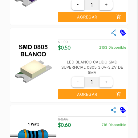
-
+
add_shopping_cart
AGREGAR
close
Cantidad
Precio Unidad
$ 1.00
+10
$ 0.60
$0.50
2153
Disponible
+100
$ 0.55
LED BLANCO CALIDO SMD
SUPERFICIAL 0805 3.0V-3.2V DE
5MA
-
+
add_shopping_cart
AGREGAR
close
Cantidad
Precio Unidad
$ 2.00
+10
$ 0.60
$0.60
716
Disponible
+100
$ 0.55