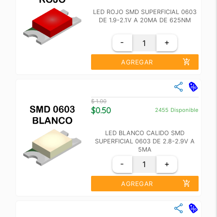
LED ROJO SMD SUPERFICIAL 0603
DE 1.9-2.1V A 20MA DE 625NM
-
+
add_shopping_cart
AGREGAR
close
Cantidad
Precio Unidad
$ 1.00
+10
$ 0.60
$0.50
2455
Disponible
+100
$ 0.55
LED BLANCO CALIDO SMD
SUPERFICIAL 0603 DE 2.8-2.9V A
5MA
-
+
add_shopping_cart
AGREGAR
close