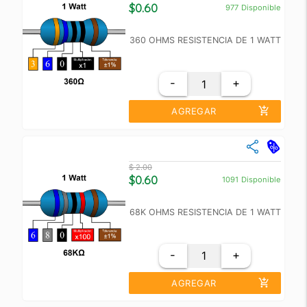
+10
$ 1.50
$0.60
977
Disponible
+100
$ 1.00
360 OHMS RESISTENCIA DE 1 WATT
-
+
add_shopping_cart
AGREGAR
close
Cantidad
Precio Unidad
$ 2.00
+10
$ 1.50
$0.60
1091
Disponible
+100
$ 1.00
68K OHMS RESISTENCIA DE 1 WATT
-
+
add_shopping_cart
AGREGAR