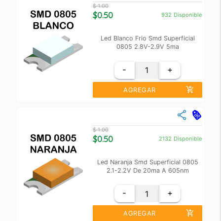
Cantidad
Precio Unidad
$ 1.00
+10
$ 0.60
$0.50
932
Disponible
+100
$ 0.55
Led Blanco Frio Smd Superficial
0805 2.8V-2.9V 5ma
-
+
add_shopping_cart
AGREGAR
close
Cantidad
Precio Unidad
$ 1.00
+10
$ 0.60
$0.50
2132
Disponible
+100
$ 0.55
Led Naranja Smd Superficial 0805
2.1-2.2V De 20ma A 605nm
-
+
add_shopping_cart
AGREGAR