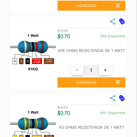
add_shopping_cart
AGREGAR
close
Cantidad
Precio Unidad
$ 2.00
+10
$ 1.50
$0.70
544
Disponible
+100
$ 1.00
91K OHMS RESISTENCIA DE 1 WATT
-
+
add_shopping_cart
AGREGAR
close
Cantidad
Precio Unidad
$ 2.00
+10
$ 1.50
$0.70
445
Disponible
+100
$ 1.00
43 OHMS RESISTENCIA DE 1 WATT